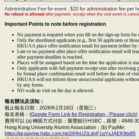
Administratino Fee for event :
$20 for administration fee
per h
No refund is allowed
after payment, except when the visit event is canc
Important Points to note before registration
No payment is required when you fill on the sign-up form for r
Only the shortlisted applicants (e.g., first 30 applicants or thos
HKUAA place offer notification email for payment (either by r
Late or no payment after place offer notification email will le
after payment deadline is reached.
Places will be assigned based on the time the application is m
Only applicants with full payment receipt sent after receiving p
by formal place confirmation email well before the date of visit
HKUAA will not inform those unsuccessful applicants without 
by any forms.
NO walk-in visit on the day is allowed.
報名辦法及須知：
截止報名日期：2026年2月18日（星期三）
報名表格：(
Google Form Link for Registration - Please click
)
費用可以 (a) 轉賬方式付款：匯豐銀行HSBC，賬號：#848-307666-8
Hong Kong University Alumni Association；(b) PayMe:
https://qr.payme.hsbc.com.hk/2/HhUZiLdnF1qYxJAEK9tx85