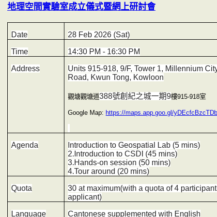
地理空間實驗室成立儀式暨網上研討會
Date
28 Feb 2026 (Sat)
Time
14:30 PM - 16:30 PM
Address
Units 915-918, 9/F, Tower 1, Millennium Ci
Road, Kwun Tong, Kowloon
388
號創紀之城一期
9
觀塘觀塘道
樓
915-918
室
Google Map:
https://maps.app.goo.gl/yDEcfcBzcT
Agenda
Introduction to Geospatial Lab (5 mins)
2.
Introduction to CSDI (45 mins)
3.
Hands-on session (50 mins)
4.
Tour around (20 mins)
Quota
30 at maximum(with a quota of 4 participan
applicant)
Language
Cantonese supplemented with English