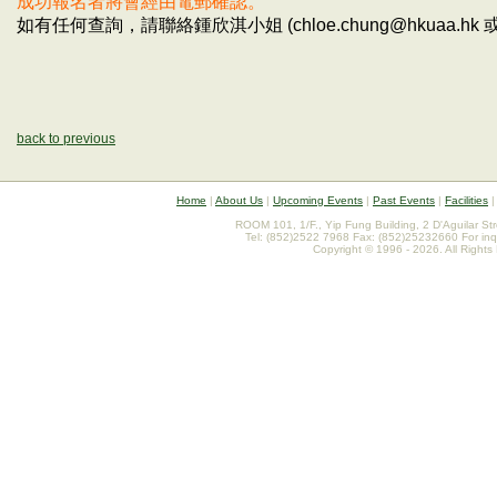
成功報名者將會經由電郵確認。
如有任何查詢，請聯絡鍾欣淇小姐 (chloe.chung@hkuaa.hk 或 +
back to previous
Home
|
About Us
|
Upcoming Events
|
Past Events
|
Facilities
ROOM 101, 1/F., Yip Fung Building, 2 D'Aguilar St
Tel: (852)2522 7968 Fax: (852)25232660 For inq
Copyright © 1996 - 2026. All Rights