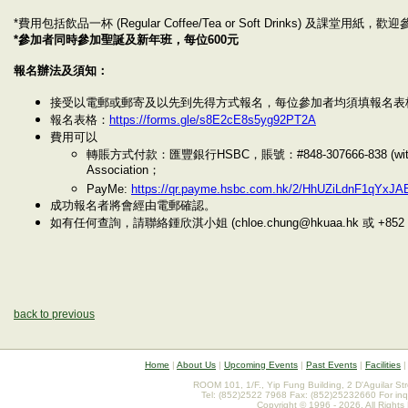
*費用包括飲品一杯 (Regular Coffee/Tea or Soft Drinks)
*參加者同時參加聖誕及新年班，每位600元
報名辦法及須知：
接受以電郵或郵寄及以先到先得方式報名，每位參加者均須填報名表
報名表格：
https://forms.gle/s8E2cE8s5yg92PT2A
費用可以
轉賬方式付款：匯豐銀行HSBC，賬號：#848-307666-838 (with FPS 
Association；
PayMe:
https://qr.payme.hsbc.com.hk/2/HhUZiLdnF1qYxJA
成功報名者將會經由電郵確認。
如有任何查詢，請聯絡鍾欣淇小姐 (chloe.chung@hkuaa.hk 或 +852 9
back to previous
Home
|
About Us
|
Upcoming Events
|
Past Events
|
Facilities
ROOM 101, 1/F., Yip Fung Building, 2 D'Aguilar St
Tel: (852)2522 7968 Fax: (852)25232660 For inq
Copyright © 1996 - 2026. All Rights