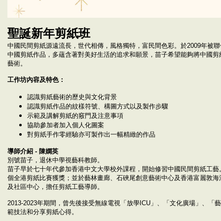
聖誕新年剪紙班
中國民間剪紙源遠流長，世代相傳，風格獨特，富民間色彩。於2009年被
中國剪紙作品，多蘊含著對美好生活的追求和願景，苗子希望能夠將中國剪
藝術。
工作坊內容及特色：
認識剪紙藝術的歷史與文化背景
認識剪紙作品的紋樣符號、構圖方式以及製作步驟
示範及講解剪紙的竅門及注意事項
協助參加者加入個人化圖案
對剪紙手作零經驗亦可製作出一幅精緻的作品
導師介紹 - 陳嫻英
別號苗子，退休中學視藝科教師。
苗子早於七十年代參加香港中文大學校外課程，開始修習中國民間剪紙工藝。
個全港剪紙比賽獲獎；並於藝林畫廊、石硤尾創意藝術中心及香港富麗敦海洋
及社區中心，擔任剪紙工藝導師。
2013-2023年期間，曾先後接受無線電視「放學ICU」、「文化廣場」
範技法和分享剪紙心得。